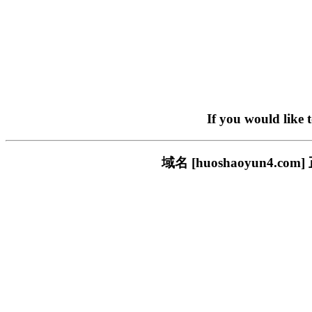
If you would like 
域名 [huoshaoyun4