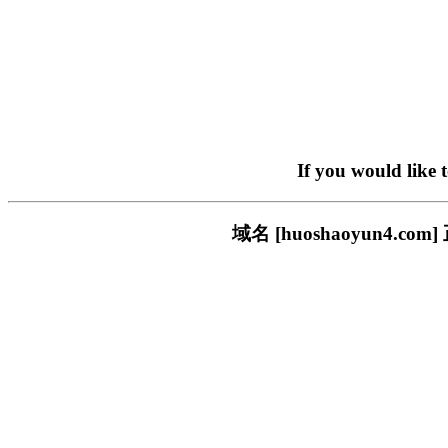
If you would like 
域名 [huoshaoyun4