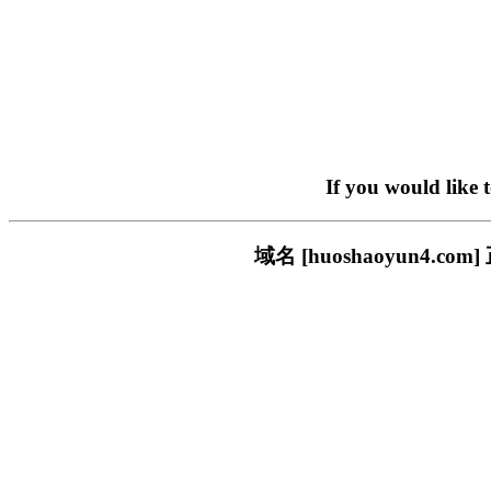
If you would like 
域名 [huoshaoyun4